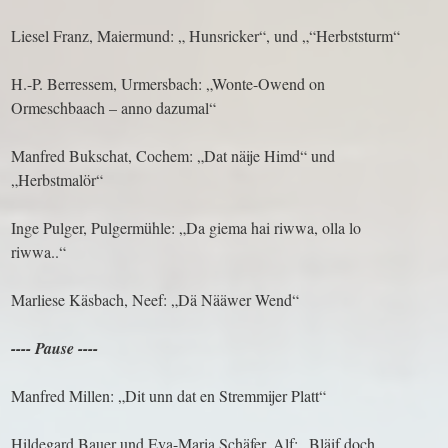
Liesel Franz, Maiermund: „ Hunsricker“, und „“Herbststurm“
H.-P. Berressem, Urmersbach: „Wonte-Owend on
Ormeschbaach – anno dazumal“
Manfred Bukschat, Cochem: „Dat näije Himd“ und
„Herbstmalör“
Inge Pulger, Pulgermühle: „Da giema hai riwwa, olla lo
riwwa..“
Marliese Käsbach, Neef: „Dä Nääwer Wend“
---- Pause ----
Manfred Millen: „Dit unn dat en Stremmijer Platt“
Hildegard Bauer und Eva-Maria Schäfer, Alf: „Bläif doch