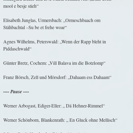
mool e besje stieh“
Elisabeth Junglas, Urmersbach: „Ormeschbaach om
Stähbachtal –Su be et frehe woar“
Agnes Wilhelms, Peterswald: „Wenn der Rapp bleht in
Piddaschwald“
Günter Bretz, Cochem: „Vill Balava im die Botzlomp“
Franz Börsch, Zell und Mörsdorf: „Dahaam ess Dahaam“
---- Pause ----
Werner Arbogast, Ediger-Eller: „ Dä Hehner-Rimmel“
Werner Schönborn, Blankenrath: „ En Gluck ohne Mellisch“