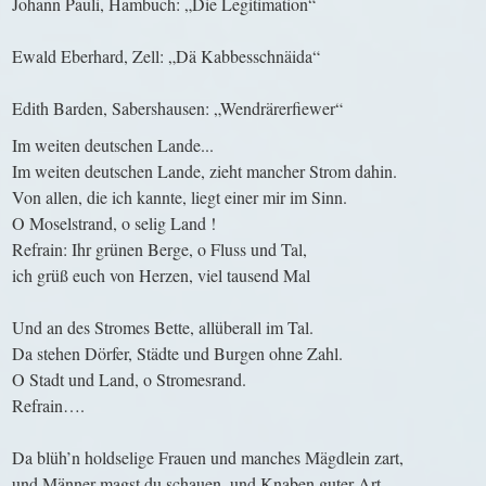
Johann Pauli, Hambuch: „Die Legitimation“
Ewald Eberhard, Zell: „Dä Kabbesschnäida“
Edith Barden, Sabershausen: „Wendrärerfiewer“
Im weiten deutschen Lande...
Im weiten deutschen Lande, zieht mancher Strom dahin.
Von allen, die ich kannte, liegt einer mir im Sinn.
O Moselstrand, o selig Land !
Refrain: Ihr grünen Berge, o Fluss und Tal,
ich grüß euch von Herzen, viel tausend Mal
Und an des Stromes Bette, allüberall im Tal.
Da stehen Dörfer, Städte und Burgen ohne Zahl.
O Stadt und Land, o Stromesrand.
Refrain….
Da blüh’n holdselige Frauen und manches Mägdlein zart,
und Männer magst du schauen, und Knaben guter Art.